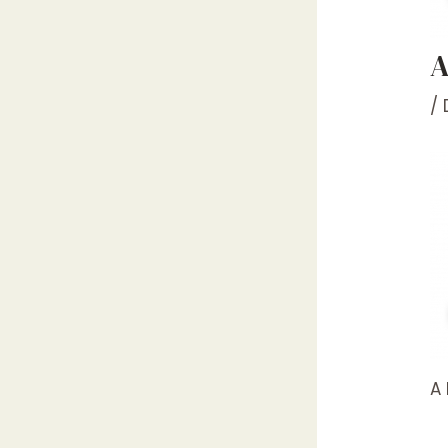
A
/
A