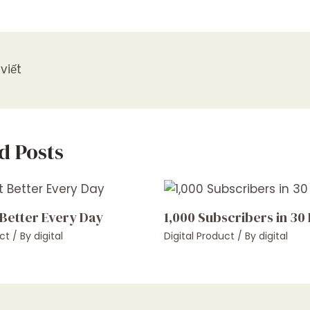
viết
d Posts
 Better Every Day
1,000 Subscribers in 30
ct
/ By
digital
Digital Product
/ By
digital