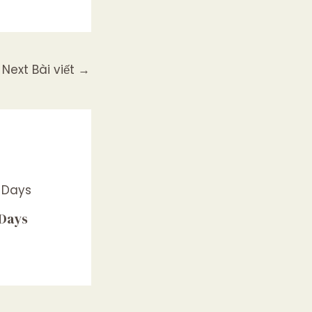
Next Bài viết
→
 Days