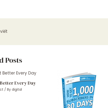
viết
d Posts
 Better Every Day
ct
/ By
digital