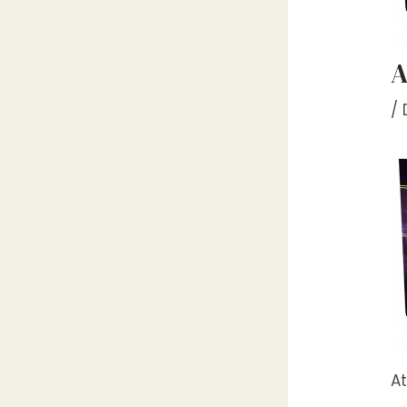
A
/
A