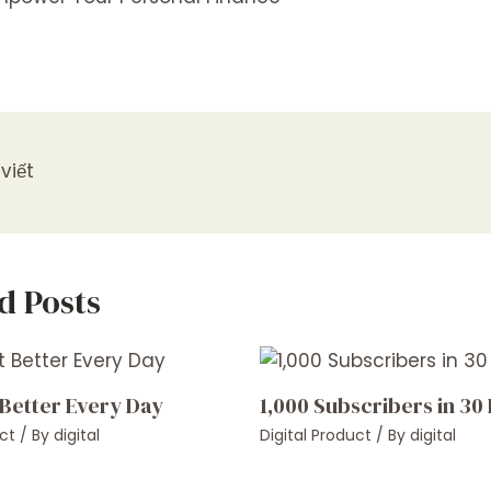
viết
d Posts
 Better Every Day
1,000 Subscribers in 30
ct
/ By
digital
Digital Product
/ By
digital