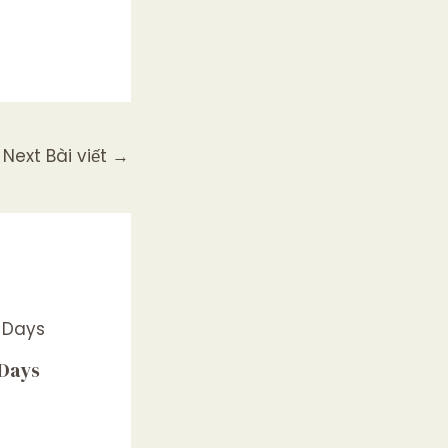
Next Bài viết
→
 Days