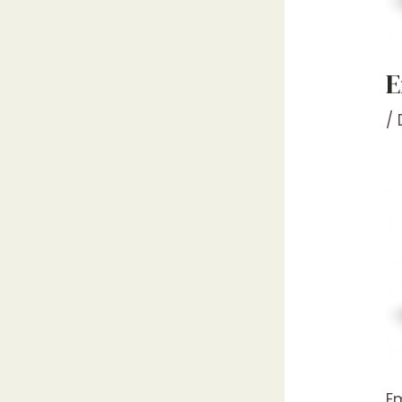
E
/
E