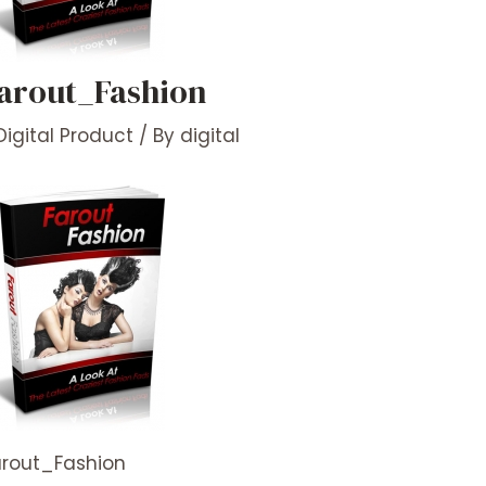
arout_Fashion
Digital Product
/ By
digital
arout_Fashion