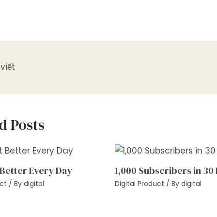
viết
d Posts
 Better Every Day
1,000 Subscribers in 30
ct
/ By
digital
Digital Product
/ By
digital