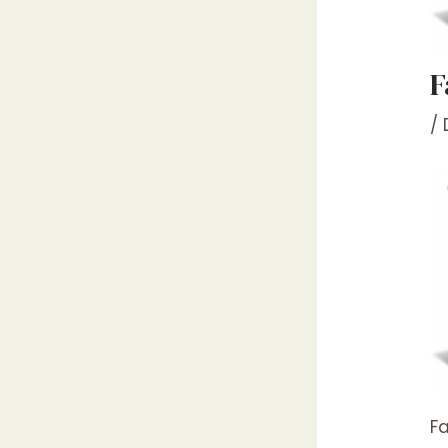
F
/
F