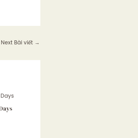
Next Bài viết
→
 Days