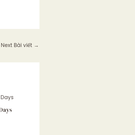
Next Bài viết
→
 Days