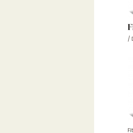
F
/
Fi