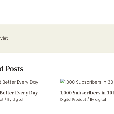
viết
d Posts
 Better Every Day
1,000 Subscribers in 30
ct
/ By
digital
Digital Product
/ By
digital