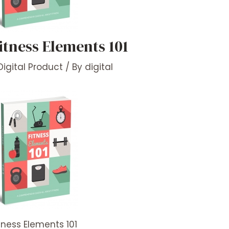
itness Elements 101
Digital Product
/ By
digital
tness Elements 101