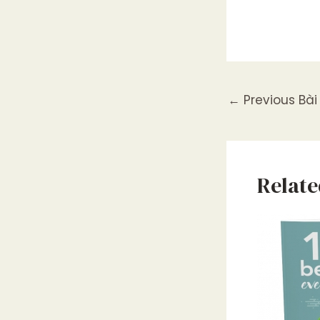
←
Previous Bài 
Relate