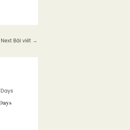
Next Bài viết
→
 Days