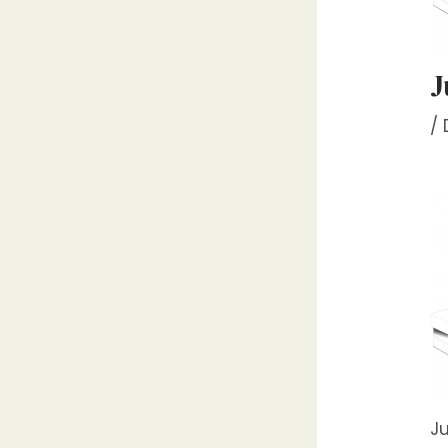
J
/
Ju