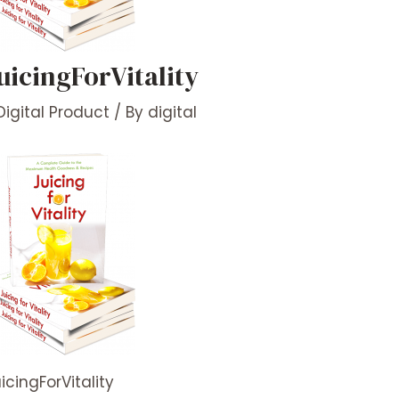
uicingForVitality
Digital Product
/ By
digital
icingForVitality