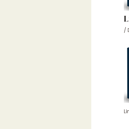
L
/
Li