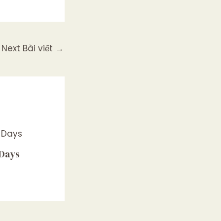
Next Bài viết
→
 Days