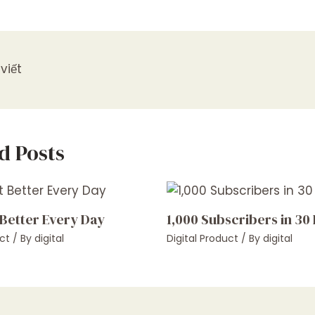
viết
d Posts
 Better Every Day
1,000 Subscribers in 30
ct
/ By
digital
Digital Product
/ By
digital