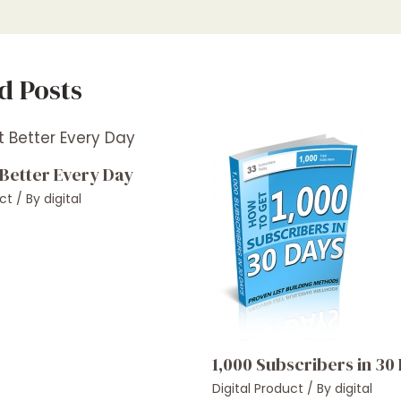
d Posts
 Better Every Day
ct
/ By
digital
1,000 Subscribers in 30
Digital Product
/ By
digital