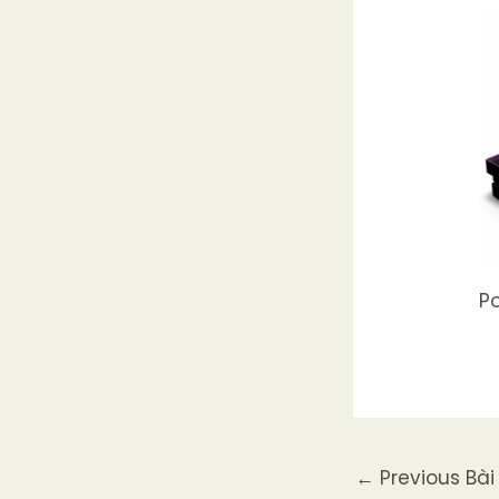
P
←
Previous Bài 