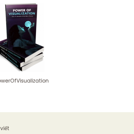
owerOfVisualization
viết