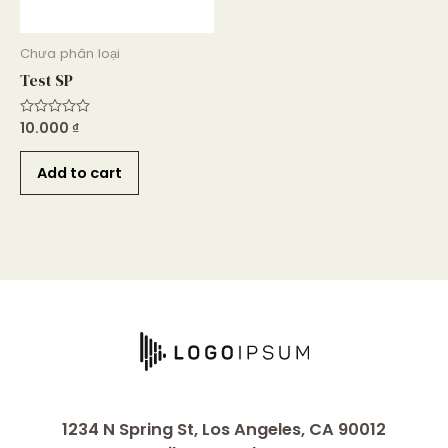
Chưa phân loại
Test SP
10.000
₫
Rated
0
out
of
Add to cart
5
1234 N Spring St, Los Angeles, CA 90012